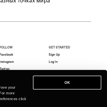
разных точках мира
FOLLOW
GET STARTED
Facebook
Sign Up
Instagram
Log In
Twitter
YouTube
OK
LinkedIn
rove your
 For more
references click