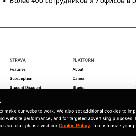
Более 400 сотрудников и 7 офисов в 
STRAVA
PLATFORM
Features
About
Subscription
Career
Student Discount
Stories
Routes
Support
s
Business
to make our website work. We also set additional cookies to imp
Terms
and website performance, and for targeted advertising purposes.
Privacy
ies we use, please visit our
Cookie Policy
. To customize your p