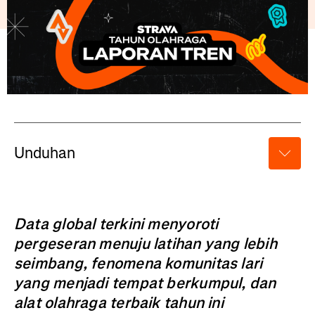
Unduhan
Data global terkini menyoroti
pergeseran menuju latihan yang lebih
seimbang, fenomena komunitas lari
yang menjadi tempat berkumpul, dan
alat olahraga terbaik tahun ini