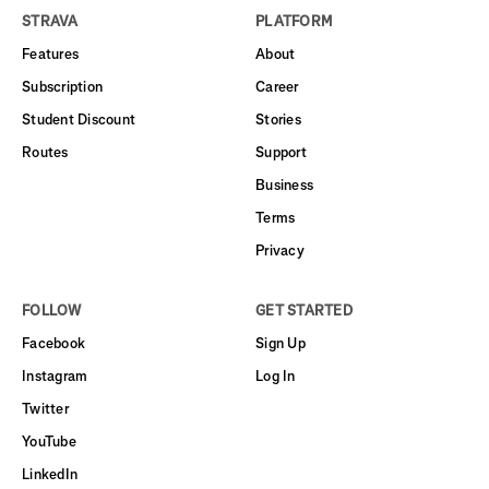
STRAVA
PLATFORM
Features
About
Subscription
Career
Student Discount
Stories
Routes
Support
Business
Terms
Privacy
FOLLOW
GET STARTED
Facebook
Sign Up
Instagram
Log In
Twitter
YouTube
LinkedIn