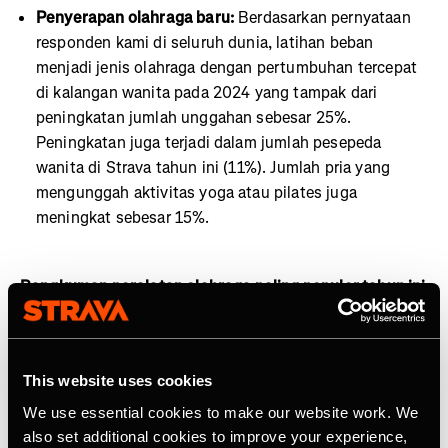
Penyerapan olahraga baru:
Berdasarkan pernyataan
responden kami di seluruh dunia, latihan beban
menjadi jenis olahraga dengan pertumbuhan tercepat
di kalangan wanita pada 2024 yang tampak dari
peningkatan jumlah unggahan sebesar 25%.
Peningkatan juga terjadi dalam jumlah pesepeda
wanita di Strava tahun ini (11%). Jumlah pria yang
mengunggah aktivitas yoga atau pilates juga
meningkat sebesar 15%.
Rangkuman peralatan olahraga paling populer tahun ini
Perlengkapan olahraga terpopuler di tahun ini juga
terungkap, lengkap dengan prediksi alat olahraga yang
akan populer pada 2025 mendatang.
This website uses cookies
We use essential cookies to make our website work. We
Pilihan pelari
: Secara keseluruhan, Nike Pegasus
also set additional cookies to improve your experience,