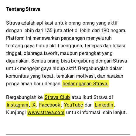
Tentang Strava
Strava adalah aplikasi untuk orang-orang yang aktif
dengan lebih dari 135 juta atlet di lebih dari 190 negara.
Platform ini menawarkan pandangan menyeluruh
tentang gaya hidup aktif pengguna, terlepas dari lokasi
tinggal, olahraga favorit, maupun perangkat yang
digunakan. Semua orang bisa bergabung dengan Strava
untuk mengejar gaya hidup aktif. Bergabunglah dalam
komunitas yang tepat, temukan motivasi, dan rasakan
pengalaman baru dengan
berlangganan Strava.
Bergabunglah ke
Strava Club
atau ikuti Strava di
Instagram
,
X
,
Facebook
,
YouTube
dan
LinkedIn
.
Kunjungi
www.strava.com
untuk informasi lebih lanjut.