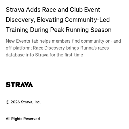
Strava Adds Race and Club Event
Discovery, Elevating Community-Led
Training During Peak Running Season
New Events tab helps members find community on- and
off-platform; Race Discovery brings Runna's races
database into Strava for the first time
©
2026
Strava, Inc.
All Rights Reserved