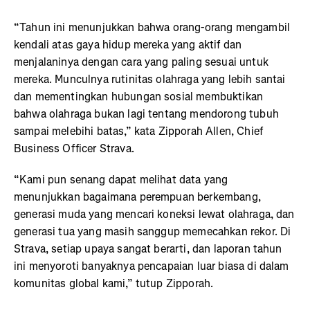
“Tahun ini menunjukkan bahwa orang-orang mengambil
kendali atas gaya hidup mereka yang aktif dan
menjalaninya dengan cara yang paling sesuai untuk
mereka. Munculnya rutinitas olahraga yang lebih santai
dan mementingkan hubungan sosial membuktikan
bahwa olahraga bukan lagi tentang mendorong tubuh
sampai melebihi batas,” kata Zipporah Allen, Chief
Business Officer Strava.
“Kami pun senang dapat melihat data yang
menunjukkan bagaimana perempuan berkembang,
generasi muda yang mencari koneksi lewat olahraga, dan
generasi tua yang masih sanggup memecahkan rekor. Di
Strava, setiap upaya sangat berarti, dan laporan tahun
ini menyoroti banyaknya pencapaian luar biasa di dalam
komunitas global kami,” tutup Zipporah.