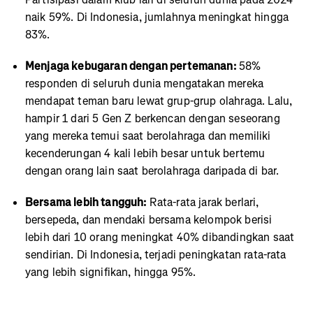
naik 59%. Di Indonesia, jumlahnya meningkat hingga
83%.
Menjaga kebugaran dengan pertemanan:
58%
responden di seluruh dunia mengatakan mereka
mendapat teman baru lewat grup-grup olahraga. Lalu,
hampir 1 dari 5 Gen Z berkencan dengan seseorang
yang mereka temui saat berolahraga dan memiliki
kecenderungan 4 kali lebih besar untuk bertemu
dengan orang lain saat berolahraga daripada di bar.
Bersama lebih tangguh:
Rata-rata jarak berlari,
bersepeda, dan mendaki bersama kelompok berisi
lebih dari 10 orang meningkat 40% dibandingkan saat
sendirian. Di Indonesia, terjadi peningkatan rata-rata
yang lebih signifikan, hingga 95%.