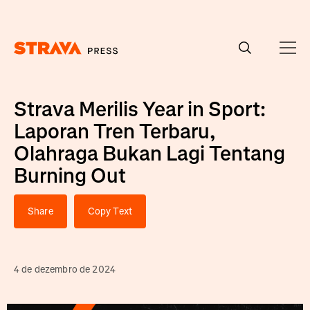
Homepage
Strava Merilis Year in Sport:
Laporan Tren Terbaru,
Olahraga Bukan Lagi Tentang
Burning Out
Share
Copy Text
4 de dezembro de 2024