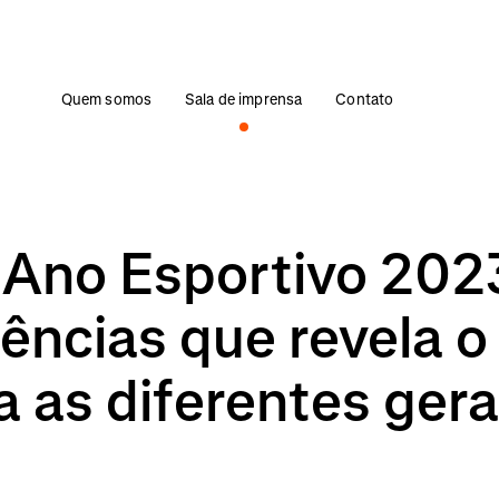
Quem somos
Sala de imprensa
Contato
o Ano Esportivo 202
dências que revela 
a as diferentes ger