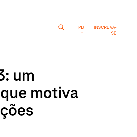
PB
INSCREVA-
SE
3: um
o que motiva
ações