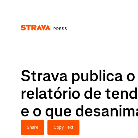
Homepage
Strava publica 
relatório de ten
e o que desanim
Share
Copy Text