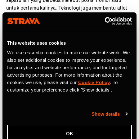
sepatu lari yang berbeda merebut posisi nomor satu
untuk pertama kalinya. Teknologi juga membantu atlet
berlatih lebih cerdas di seluruh penjuru dunia, dengan
Strava dan Runna memanfaatkan AI untuk meningkatkan
performa. Fitur
Routes
berbasis komunitas Strava, yang
menganalisis data rute populer untuk memberikan
This website uses cookies
rekomendasi terpersonalisasi, terbukti sangat diminati,
We use essential cookies to make our website work. We
dengan rute baru muncul setiap 19 detik sepanjang
also set additional cookies to improve your experience,
tahun.
for analytics and website performance, and for targeted
advertising purposes. For more information about the
AI membantu kita bergerak, tapi tetap kita yang
cookies we use, please visit our
Cookie Policy
. To
paling mengenal tubuh sendiri
. Sebanyak 46%
customize your preferences click 'Show details'.
responden menggunakan AI sebagai pelatih cerdas
untuk berolahraga, dengan Gen Z lebih aktif
memanfaatkannya dibanding generasi lain. Strava dan
Show details
Runna memimpin tren ini melalui fitur
Workout
Insights
(Runna) dan
Athlete Intelligence
(Strava).
OK
Jumat menjadi hari ideal untuk pemulihan
. Tahun ini,