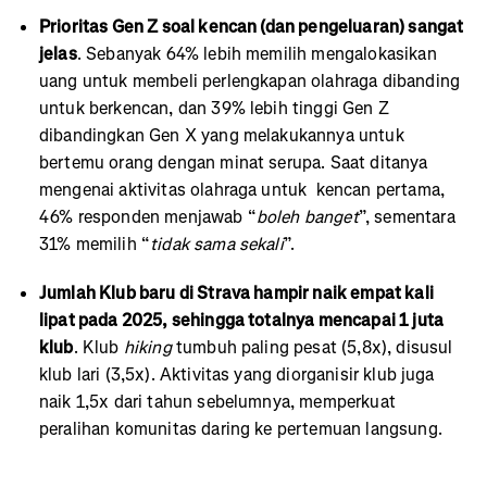
Prioritas Gen Z soal kencan (dan pengeluaran) sangat
jelas
. Sebanyak 64% lebih memilih mengalokasikan
uang untuk membeli perlengkapan olahraga dibanding
untuk berkencan, dan 39% lebih tinggi Gen Z
dibandingkan Gen X yang melakukannya untuk
bertemu orang dengan minat serupa. Saat ditanya
mengenai aktivitas olahraga untuk kencan pertama,
46% responden menjawab “
boleh banget
”, sementara
31% memilih “
tidak sama sekali
”.
Jumlah Klub baru di Strava hampir naik empat kali
lipat pada 2025, sehingga totalnya mencapai 1 juta
klub
. Klub
hiking
tumbuh paling pesat (5,8x), disusul
klub lari (3,5x). Aktivitas yang diorganisir klub juga
naik 1,5x dari tahun sebelumnya, memperkuat
peralihan komunitas daring ke pertemuan langsung.