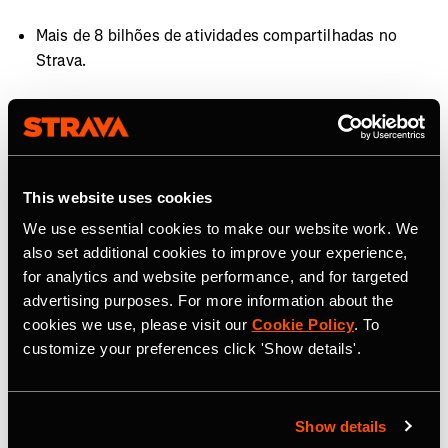
Mais de 8 bilhões de atividades compartilhadas no
Strava.
Membros da comunidade em mais de 190 países.
40 milhões de atividades publicadas por semana.
Mais de 30 milhões de segmentos.
This website uses cookies
We use essential cookies to make our website work. We
Mais de 3.000 atletas profissionais no Strava.
also set additional cookies to improve your experience,
for analytics and website performance, and for targeted
Mais de 10 bilhões de kudos trocados entre atletas no
advertising purposes. For more information about the
ano passado.
cookies we use, please visit our
Cookie Policy
. To
customize your preferences click 'Show details'.
Mais de 10 milhões de fotos e vídeos compartilhados
por semana.
Mais de 3.200 organizações parceiras melhoram suas
Show details