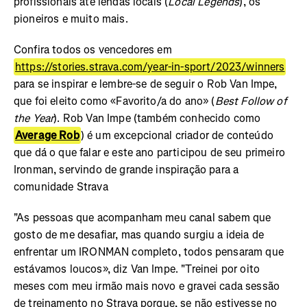
profissionais até lendas locais (
Local Legends
), os
pioneiros e muito mais.
Confira todos os vencedores em
https://stories.strava.com/year-in-sport/2023/winners
para se inspirar e lembre-se de seguir o Rob Van Impe,
que foi eleito como «Favorito/a do ano» (
Best Follow of
the Year
). Rob Van Impe (também conhecido como
Average Rob
) é um excepcional criador de conteúdo
que dá o que falar e este ano participou de seu primeiro
Ironman, servindo de grande inspiração para a
comunidade Strava
"As pessoas que acompanham meu canal sabem que
gosto de me desafiar, mas quando surgiu a ideia de
enfrentar um IRONMAN completo, todos pensaram que
estávamos loucos», diz Van Impe. "Treinei por oito
meses com meu irmão mais novo e gravei cada sessão
de treinamento no Strava porque, se não estivesse no